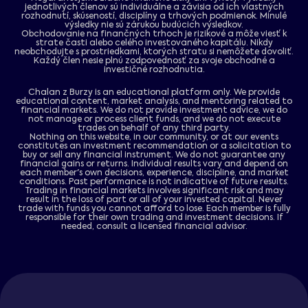
jednotlivých členov sú individuálne a závisia od ich vlastných
rozhodnutí, skúseností, disciplíny a trhových podmienok. Minulé
výsledky nie sú zárukou budúcich výsledkov.
Obchodovanie na finančných trhoch je rizikové a môže viesť k
strate časti alebo celého investovaného kapitálu. Nikdy
neobchodujte s prostriedkami, ktorých stratu si nemôžete dovoliť.
Každý člen nesie plnú zodpovednosť za svoje obchodné a
investičné rozhodnutia.
Chalan z Burzy is an educational platform only. We provide
educational content, market analysis, and mentoring related to
financial markets. We do not provide investment advice, we do
not manage or process client funds, and we do not execute
trades on behalf of any third party.
Nothing on this website, in our community, or at our events
constitutes an investment recommendation or a solicitation to
buy or sell any financial instrument. We do not guarantee any
financial gains or returns. Individual results vary and depend on
each member's own decisions, experience, discipline, and market
conditions. Past performance is not indicative of future results.
Trading in financial markets involves significant risk and may
result in the loss of part or all of your invested capital. Never
trade with funds you cannot afford to lose. Each member is fully
responsible for their own trading and investment decisions. If
needed, consult a licensed financial advisor.